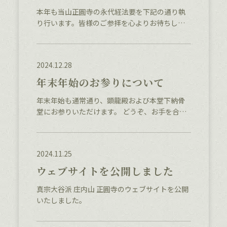
本年も当山正圓寺の永代経法要を下記の通り執
り行います。皆様のご参拝を心よりお待ちして
おります。 開催日時 令和8年5月20日(水) 法話 伊
東恵深 師 おとき呈上 おべんとう持ち帰り その
他
2024.12.28
年末年始のお参りについて
年末年始も通常通り、顕龍殿および本堂下納骨
堂にお参りいただけます。 どうぞ、お手を合わ
せていただき新たな年をお迎えください
ーを開閉
2024.11.25
ウェブサイトを公開しました
真宗大谷派 庄内山 正圓寺のウェブサイトを公開
いたしました。