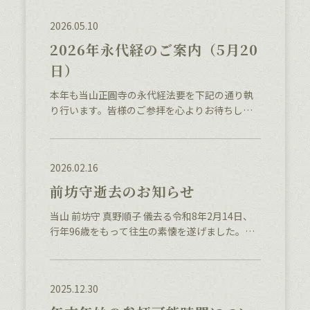
おそろいでお参りください。 参拝日程 お納骨の
2026.05.10
場所ごとに、参拝日を分け
2026年永代経のご案内（5月20
日）
本年も当山正圓寺の永代経法要を下記の通り執
り行います。皆様のご参拝を心よりお待ちして
おります。 開催日時 令和8年5月20日(水) 法話 伊
東恵深 師 おとき呈上 おべんとう持ち帰り その
他
2026.02.16
前坊守逝去のお知らせ
当山 前坊守 真野順子 儀去る令和8年2月14日、
行年96歳をもって往生の素懐を遂げました。こ
こに生前のご厚誼を深謝し、謹んでご通知申し
上げます。つきましては、通夜ならびに葬儀を
下記の通り執り行います。記■日時• 通夜： 令和
2025.12.30
8年2月19日