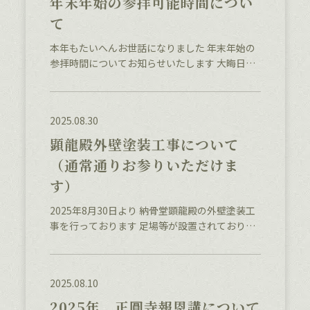
年末年始の参拝可能時間につい
て
本年もたいへんお世話になりました 年末年始の
参拝時間についてお知らせいたします 大晦日
（12/31） 納骨堂顕龍殿： 一晩中いつでもお参
りできます（カードキーをお忘れなく）。 本
堂： 建物の中には入れませんが、門は開けてお
2025.08.30
りますので、本堂の
顕龍殿外壁塗装工事について
（通常通りお参りいただけま
す）
2025年8月30日より 納骨堂顕龍殿の外壁塗装工
事を行っております 足場等が設置されておりま
すが お参りは通常通り可能でございます 工事は
9月中の終了を予定しております
2025.08.10
2025年 正圓寺報恩講について